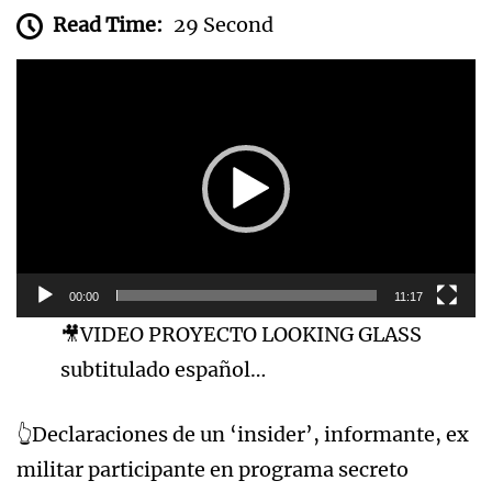
Read Time:
29 Second
Reproductor
de
vídeo
00:00
11:17
🎥VIDEO PROYECTO LOOKING GLASS
subtitulado español…
👆Declaraciones de un ‘insider’, informante, ex
militar participante en programa secreto