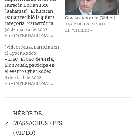
Huracán Dorian 2019
(Bahamas) . El huracán
Dorian recibió la quinta
Gracias Antonio (Video)
categoría "catastrófica"
24 de marzo de 2022
más alta en la escala de
30 de marzo de 2022
En «Humor»
huracanes Saffir-
En «INTERNACIONAL»
Simpson. 50 personas son
(Video) Musk participa en
consideradas víctimas
el Cyber Rodeo
del desastre, más de 76
VÍDEO: El CEO de Tesla,
mil personas quedaron
Elon Musk, participa en
sin hogar, 13 mil edificios
el evento Cyber Rodeo
residenciales se
8 de abril de 2022
inundaron en las
En «INTERNACIONAL»
Bahamas. Este video…
Navegación
HÉROE DE
de
MASSACHUSETTS
entradas
(VIDEO)